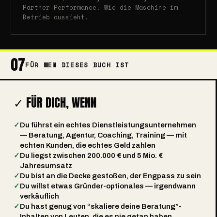
Partner-Performance. Wie die Maschine im
Betrieb aussieht.
07
FÜR WEN DIESES BUCH IST
✓ FÜR DICH, WENN
✓
Du führst ein echtes Dienstleistungsunternehmen
— Beratung, Agentur, Coaching, Training — mit
echten Kunden, die echtes Geld zahlen
✓
Du liegst zwischen 200.000 € und 5 Mio. €
Jahresumsatz
✓
Du bist an die Decke gestoßen, der Engpass zu sein
✓
Du willst etwas Gründer-optionales — irgendwann
verkäuflich
✓
Du hast genug von “skaliere deine Beratung”-
Inhalten von Leuten, die es nie getan haben