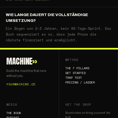
WIE LANGE DAUERT DIE VOLLSTÄNDIGE
UMSETZUNG?
Ein Bogen von 2–3 Jahren, kein 90-Tage-Sprint. Das
Buch sequenziert es so, dass jede Phase die
nächste finanziert und ermöglicht.
MACHINE
»
METHOD
THE 7 PILLARS
Build the machine that runs
GET STARTED
without you.
TRAP TEST
PRICING / LADDER
YOURMACHINE.CO
MEDIA
GET THE DROP
THE BOOK
Blunt notes on firing yourself. No
PODCAST
fluff.