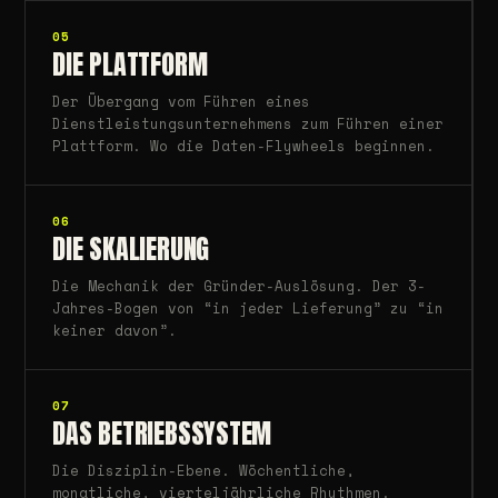
05
DIE PLATTFORM
Der Übergang vom Führen eines
Dienstleistungsunternehmens zum Führen einer
Plattform. Wo die Daten-Flywheels beginnen.
06
DIE SKALIERUNG
Die Mechanik der Gründer-Auslösung. Der 3-
Jahres-Bogen von “in jeder Lieferung” zu “in
keiner davon”.
07
DAS BETRIEBSSYSTEM
Die Disziplin-Ebene. Wöchentliche,
monatliche, vierteljährliche Rhythmen.