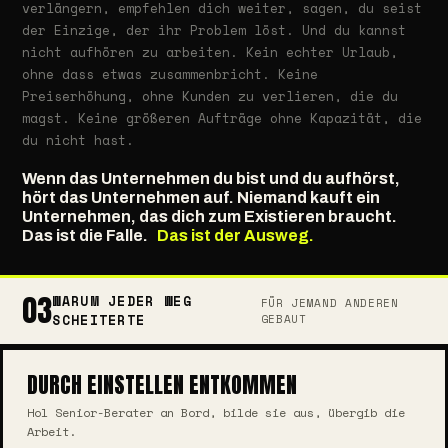
verlängern, empfehlen dich weiter, sagen, du seist
der Einzige, der ihr Problem löst. Und du kannst
nicht aufhören zu arbeiten. Kein echter Urlaub,
ohne dass etwas zusammenbricht. Keine
Preiserhöhung, ohne Kunden zu verlieren, die du
magst. Keine größeren Aufträge ohne Kapazität, die
du nicht hast.
Wenn das Unternehmen du bist und du aufhörst,
hört das Unternehmen auf. Niemand kauft ein
Unternehmen, das dich zum Existieren braucht.
Das ist die Falle.
Das ist der Ausweg.
03
WARUM JEDER WEG
FÜR JEMAND ANDEREN
SCHEITERTE
GEBAUT
DURCH EINSTELLEN ENTKOMMEN
Hol Senior-Berater an Bord, bilde sie aus, übergib die
Arbeit.