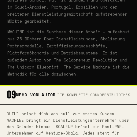
Business School. Hat mit Gründern und Operatoren
in Saudi-Arabien, Portugal, Brasilien und der
breiteren Dienstleistungswirtschaft aufstrebender
Märkte gearbeitet.
MACHINE ist die Synthese dieser Arbeit — aufgebaut
aus 35 Büchern über Dienstleistungen, Skalierung,
Partnermodelle, Zertifizierungsgeschäfte,
Plattformökonomie und Betriebssysteme. Er ist
außerdem Autor von The Solopreneur Revolution und
The Unicorn Blueprint. The Service Machine ist die
Methodik für alle dazwischen.
09
MEHR VOM AUTOR
DIE KOMPLETTE GRÜNDERBIBLIOTHEK
BUILD bringt dich von null zum ersten Kunden.
MACHINE bringt ein Dienstleistungsunternehmen über
den Gründer hinaus. SCALEUP bringt ein Post-PMF-
Unternehmen auf Venture-Skala. Jedes steht für