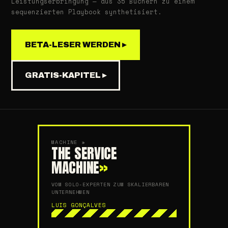
Leistungserbringung — aus 35 Büchern zu einem
sequenzierten Playbook synthetisiert.
BETA-LESER WERDEN ▸
GRATIS-KAPITEL ▸
MACHINE »
THE SERVICE
MACHINE
»
VOM SOLO-EXPERTEN ZUM SKALIERBAREN
UNTERNEHMEN
LUIS GONÇALVES