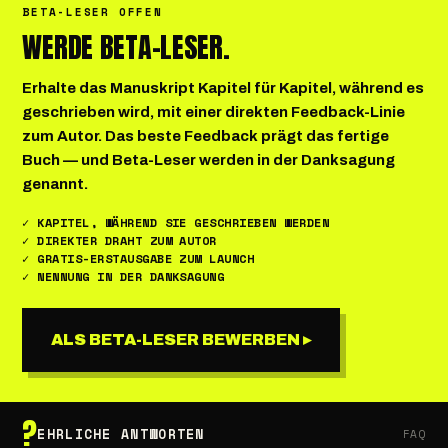
BETA-LESER OFFEN
WERDE BETA-LESER
.
Erhalte das Manuskript Kapitel für Kapitel, während es
geschrieben wird, mit einer direkten Feedback-Linie
zum Autor. Das beste Feedback prägt das fertige
Buch — und Beta-Leser werden in der Danksagung
genannt.
✓ KAPITEL, WÄHREND SIE GESCHRIEBEN WERDEN
✓ DIREKTER DRAHT ZUM AUTOR
✓ GRATIS-ERSTAUSGABE ZUM LAUNCH
✓ NENNUNG IN DER DANKSAGUNG
ALS BETA-LESER BEWERBEN ▸
?
EHRLICHE ANTWORTEN
FAQ