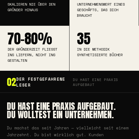
SKALIEREN NIE ÜBER DEN
UNTERNEHMENSWERT EINES
GRÜNDER HINAUS
GESCHÄFTS, DAS DICH
BRAUCHT
70–80%
35
DER GRÜNDERZEIT FLIESST I
IN DIE METHODIK
NS LIEFERN, NICHT INS G
SYNTHETISIERTE BÜCHER
ESTALTEN
02
DER FESTGEFAHRENE
DU HAST EINE PRAXIS
LESER
AUFGEBAUT
DU HAST EINE PRAXIS AUFGEBAUT.
DU WOLLTEST EIN UNTERNEHMEN.
Du machst das seit Jahren — vielleicht seit einem
Jahrzehnt. Du bist wirklich gut. Kunden