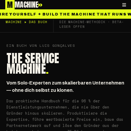
M
MACHINE
»
≡
E YOURSELF ✦ BUILD THE MACHINE THAT RUNS WI
MACHINE » DAS BUCH
DIE MACHINE-METHODIK · BETA-
LESER OFFEN
EIN BUCH VON LUIS GONÇALVES
THE SERVICE
MACHINE
.
Vom Solo-Experten zum skalierbaren Unternehmen
— ohne dich selbst zu klonen.
Das praktische Handbuch für die 96 % der
Dienstleistungsunternehmen, die nie über den
Gründer hinaus skalieren. Produktisiere die
Expertise, führe wertbasierte Preise ein, baue das
Partnernetzwerk auf und löse den Gründer aus der