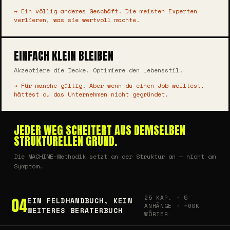
→ Ein völlig anderes Geschäft. Die meisten Experten
verlieren, was sie wertvoll machte.
EINFACH KLEIN BLEIBEN
Akzeptiere die Decke. Optimiere den Lebensstil.
→ Für manche gültig. Aber wenn du einen Job wolltest,
hättest du das Unternehmen nicht gegründet.
JEDER WEG SCHEITERT AUS DEMSELBEN
STRUKTURELLEN GRUND.
Die MACHINE-Methodik setzt an der Struktur an — nicht am
Symptom.
25 KAP. · 5
04
EIN FELDHANDBUCH, KEIN
ANHÄNGE · ~60K
WEITERES BERATERBUCH
WÖRTER