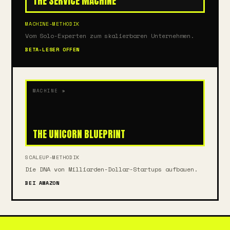
THE SERVICE MACHINE
MACHINE-METHODIK
Vom Solo-Experten zum skalierbaren Unternehmen.
BETA-LESER OFFEN
MACHINE »
THE UNICORN BLUEPRINT
SCALEUP-METHODIK
Die DNA von Milliarden-Dollar-Startups aufbauen.
BEI AMAZON